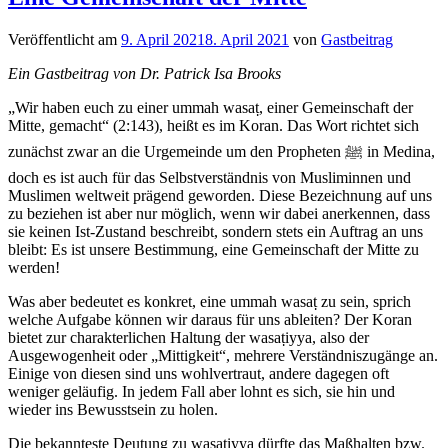
Veröffentlicht am
9. April 2021
8. April 2021
von
Gastbeitrag
Ein Gastbeitrag von Dr. Patrick Isa Brooks
„Wir haben euch zu einer ummah wasaṭ, einer Gemeinschaft der
Mitte, gemacht“ (2:143), heißt es im Koran. Das Wort richtet sich
zunächst zwar an die Urgemeinde um den Propheten ﷺ in Medina,
doch es ist auch für das Selbstverständnis von Musliminnen und
Muslimen weltweit prägend geworden. Diese Bezeichnung auf uns
zu beziehen ist aber nur möglich, wenn wir dabei anerkennen, dass
sie keinen Ist-Zustand beschreibt, sondern stets ein Auftrag an uns
bleibt: Es ist unsere Bestimmung, eine Gemeinschaft der Mitte zu
werden!
Was aber bedeutet es konkret, eine ummah wasaṭ zu sein, sprich
welche Aufgabe können wir daraus für uns ableiten? Der Koran
bietet zur charakterlichen Haltung der wasaṭiyya, also der
Ausgewogenheit oder „Mittigkeit“, mehrere Verständniszugänge an.
Einige von diesen sind uns wohlvertraut, andere dagegen oft
weniger geläufig. In jedem Fall aber lohnt es sich, sie hin und
wieder ins Bewusstsein zu holen.
Die bekannteste Deutung zu wasaṭiyya dürfte das Maßhalten bzw.