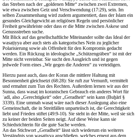
das Streben nach der „goldenen Mitte“ zwischen zwei Extremen,
wie etwa zwischen Geiz und Verschwendung (17:29), sein. Im
selben Zusammenhang wird zudem argumentiert, dass der Islam ein
gesundes Gleichgewicht an religiösen Regeln und persönlicher
Freiheit gewährleiste oder dass er die Mitte zwischen Askese und
Genussstreben suche.
Mit Blick auf das gesellschaftliche Miteinander sollte das Ideal der
wasaṭiyya aber auch stets als kategorisches Nein zu jeglicher
Polarisierung sowie als Offenheit für den Kompromis gedacht
werden. Ein Rückzug in ideologische „Schützengräben“ ist mit der
Mitte nicht vereinbar. Sie sucht den Ausgleich und ist gegen
jedwede Form eines „Wir gegen die Anderen“ zu verteidigen.
Hierzu passt auch, dass der Koran die mittlere Haltung mit
Besonnenheit gleichsetzt (68:28): Sie ruft zur Vernunft, vermittelt
und ermahnt zum Tun des Rechten. Außerdem lernen wir aus der
Sunna, dass wasaṭ im koranischen Gebrauch ein anderes Wort für
ʿadl, also „Gerechtigkeit“ oder „Geradheit“ sein kann (Buḫārī §
3339). Eine ummah wasaṭ wäre nach dieser Auslegung also eine
Gemeinschaft, die in Streitfällen unparteiisch ist, die Gerechtigkeit
liebt und Frieden stiftet (49:9-10). Sie steht in der Mitte, weil sie sich
zu keiner der beiden Seiten neigt. Auf diese Weise kann sie
Schiedsrichterin für die gute Sache werden.
An das Stichwort „Geradheit“ lässt sich wiederum ein weiteres
Verständnis von wasaṭiyya anschließen, welches erneut aus dem