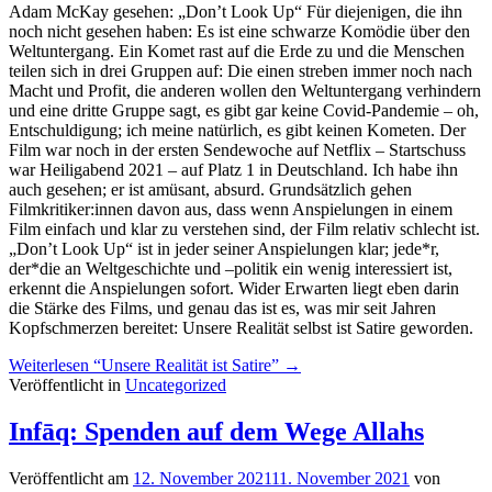
Adam McKay gesehen: „Don’t Look Up“ Für diejenigen, die ihn
noch nicht gesehen haben: Es ist eine schwarze Komödie über den
Weltuntergang. Ein Komet rast auf die Erde zu und die Menschen
teilen sich in drei Gruppen auf: Die einen streben immer noch nach
Macht und Profit, die anderen wollen den Weltuntergang verhindern
und eine dritte Gruppe sagt, es gibt gar keine Covid-Pandemie – oh,
Entschuldigung; ich meine natürlich, es gibt keinen Kometen. Der
Film war noch in der ersten Sendewoche auf Netflix – Startschuss
war Heiligabend 2021 – auf Platz 1 in Deutschland. Ich habe ihn
auch gesehen; er ist amüsant, absurd. Grundsätzlich gehen
Filmkritiker:innen davon aus, dass wenn Anspielungen in einem
Film einfach und klar zu verstehen sind, der Film relativ schlecht ist.
„Don’t Look Up“ ist in jeder seiner Anspielungen klar; jede*r,
der*die an Weltgeschichte und –politik ein wenig interessiert ist,
erkennt die Anspielungen sofort. Wider Erwarten liegt eben darin
die Stärke des Films, und genau das ist es, was mir seit Jahren
Kopfschmerzen bereitet: Unsere Realität selbst ist Satire geworden.
Weiterlesen
“Unsere Realität ist Satire”
→
Veröffentlicht in
Uncategorized
Infāq: Spenden auf dem Wege Allahs
Veröffentlicht am
12. November 2021
11. November 2021
von