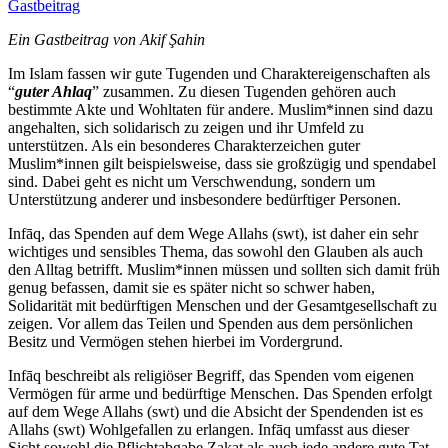
Gastbeitrag
Ein Gastbeitrag von Akif Şahin
Im Islam fassen wir gute Tugenden und Charaktereigenschaften als
“
guter Ahlaq
” zusammen. Zu diesen Tugenden gehören auch
bestimmte Akte und Wohltaten für andere. Muslim*innen sind dazu
angehalten, sich solidarisch zu zeigen und ihr Umfeld zu
unterstützen. Als ein besonderes Charakterzeichen guter
Muslim*innen gilt beispielsweise, dass sie großzügig und spendabel
sind. Dabei geht es nicht um Verschwendung, sondern um
Unterstützung anderer und insbesondere bedürftiger Personen.
Infāq, das Spenden auf dem Wege Allahs (swt), ist daher ein sehr
wichtiges und sensibles Thema, das sowohl den Glauben als auch
den Alltag betrifft. Muslim*innen müssen und sollten sich damit früh
genug befassen, damit sie es später nicht so schwer haben,
Solidarität mit bedürftigen Menschen und der Gesamtgesellschaft zu
zeigen. Vor allem das Teilen und Spenden aus dem persönlichen
Besitz und Vermögen stehen hierbei im Vordergrund.
Infāq beschreibt als religiöser Begriff, das Spenden vom eigenen
Vermögen für arme und bedürftige Menschen. Das Spenden erfolgt
auf dem Wege Allahs (swt) und die Absicht der Spendenden ist es
Allahs (swt) Wohlgefallen zu erlangen. Infāq umfasst aus dieser
Sicht sowohl die Pflichtabgabe Zakat als auch jede andere gute Tat,