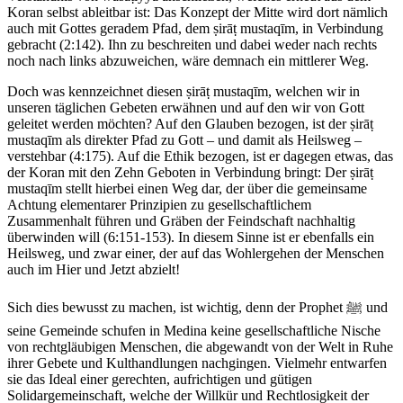
Koran selbst ableitbar ist: Das Konzept der Mitte wird dort nämlich
auch mit Gottes geradem Pfad, dem ṣirāṭ mustaqīm, in Verbindung
gebracht (2:142). Ihn zu beschreiten und dabei weder nach rechts
noch nach links abzuweichen, wäre demnach ein mittlerer Weg.
Doch was kennzeichnet diesen ṣirāṭ mustaqīm, welchen wir in
unseren täglichen Gebeten erwähnen und auf den wir von Gott
geleitet werden möchten? Auf den Glauben bezogen, ist der ṣirāṭ
mustaqīm als direkter Pfad zu Gott – und damit als Heilsweg –
verstehbar (4:175). Auf die Ethik bezogen, ist er dagegen etwas, das
der Koran mit den Zehn Geboten in Verbindung bringt: Der ṣirāṭ
mustaqīm stellt hierbei einen Weg dar, der über die gemeinsame
Achtung elementarer Prinzipien zu gesellschaftlichem
Zusammenhalt führen und Gräben der Feindschaft nachhaltig
überwinden will (6:151-153). In diesem Sinne ist er ebenfalls ein
Heilsweg, und zwar einer, der auf das Wohlergehen der Menschen
auch im Hier und Jetzt abzielt!
Sich dies bewusst zu machen, ist wichtig, denn der Prophet ﷺ und
seine Gemeinde schufen in Medina keine gesellschaftliche Nische
von rechtgläubigen Menschen, die abgewandt von der Welt in Ruhe
ihrer Gebete und Kulthandlungen nachgingen. Vielmehr entwarfen
sie das Ideal einer gerechten, aufrichtigen und gütigen
Solidargemeinschaft, welche der Willkür und Rechtlosigkeit der