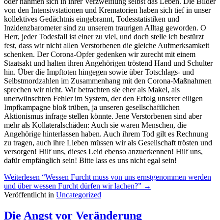
oder nahmen sich in ihrer Verzweiflung selbst das Leben. Die Bilder
von den Intensivstationen und Krematorien haben sich tief in unser
kollektives Gedächtnis eingebrannt, Todesstatistiken und
Inzidenzbarometer sind zu unserem traurigen Alltag geworden. O
Herr, jeder Todesfall ist einer zu viel, und doch stelle ich bestürzt
fest, dass wir nicht allen Verstorbenen die gleiche Aufmerksamkeit
schenken. Der Corona-Opfer gedenken wir zurecht mit einem
Staatsakt und halten ihren Angehörigen tröstend Hand und Schulter
hin. Über die Impftoten hingegen sowie über Totschlags- und
Selbstmordzahlen im Zusammenhang mit den Corona-Maßnahmen
sprechen wir nicht. Wir betrachten sie eher als Makel, als
unerwünschten Fehler im System, der den Erfolg unserer eiligen
Impfkampagne bloß trüben, ja unseren gesellschaftlichen
Aktionismus infrage stellen könnte. Jene Verstorbenen sind aber
mehr als Kollateralschäden: Auch sie waren Menschen, die
Angehörige hinterlassen haben. Auch ihrem Tod gilt es Rechnung
zu tragen, auch ihre Lieben müssen wir als Gesellschaft trösten und
versorgen! Hilf uns, dieses Leid ebenso anzuerkennen! Hilf uns,
dafür empfänglich sein! Bitte lass es uns nicht egal sein!
Weiterlesen
“Wessen Furcht muss von uns ernstgenommen werden
und über wessen Furcht dürfen wir lachen?”
→
Veröffentlicht in
Uncategorized
Die Angst vor Veränderung