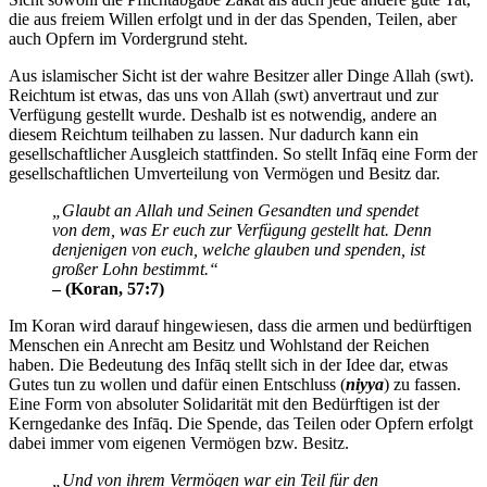
die aus freiem Willen erfolgt und in der das Spenden, Teilen, aber
auch Opfern im Vordergrund steht.
Aus islamischer Sicht ist der wahre Besitzer aller Dinge Allah (swt).
Reichtum ist etwas, das uns von Allah (swt) anvertraut und zur
Verfügung gestellt wurde. Deshalb ist es notwendig, andere an
diesem Reichtum teilhaben zu lassen. Nur dadurch kann ein
gesellschaftlicher Ausgleich stattfinden. So stellt Infāq eine Form der
gesellschaftlichen Umverteilung von Vermögen und Besitz dar.
„Glaubt an Allah und Seinen Gesandten und spendet
von dem, was Er euch zur Verfügung gestellt hat. Denn
denjenigen von euch, welche glauben und spenden, ist
großer Lohn bestimmt.“
– (Koran, 57:7)
Im Koran wird darauf hingewiesen, dass die armen und bedürftigen
Menschen ein Anrecht am Besitz und Wohlstand der Reichen
haben. Die Bedeutung des Infāq stellt sich in der Idee dar, etwas
Gutes tun zu wollen und dafür einen Entschluss (
niyya
) zu fassen.
Eine Form von absoluter Solidarität mit den Bedürftigen ist der
Kerngedanke des Infāq. Die Spende, das Teilen oder Opfern erfolgt
dabei immer vom eigenen Vermögen bzw. Besitz.
„Und von ihrem Vermögen war ein Teil für den