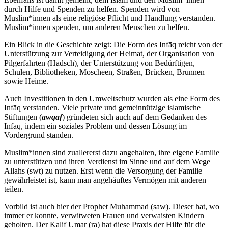
durch Hilfe und Spenden zu helfen. Spenden wird von
Muslim*innen als eine religiöse Pflicht und Handlung verstanden.
Muslim*innen spenden, um anderen Menschen zu helfen.
Ein Blick in die Geschichte zeigt: Die Form des Infāq reicht von der
Unterstützung zur Verteidigung der Heimat, der Organisation von
Pilgerfahrten (Hadsch), der Unterstützung von Bedürftigen,
Schulen, Bibliotheken, Moscheen, Straßen, Brücken, Brunnen
sowie Heime.
Auch Investitionen in den Umweltschutz wurden als eine Form des
Infāq verstanden. Viele private und gemeinnützige islamische
Stiftungen (
awqaf
) gründeten sich auch auf dem Gedanken des
Infāq, indem ein soziales Problem und dessen Lösung im
Vordergrund standen.
Muslim*innen sind zuallererst dazu angehalten, ihre eigene Familie
zu unterstützen und ihren Verdienst im Sinne und auf dem Wege
Allahs (swt) zu nutzen. Erst wenn die Versorgung der Familie
gewährleistet ist, kann man angehäuftes Vermögen mit anderen
teilen.
Vorbild ist auch hier der Prophet Muhammad (saw). Dieser hat, wo
immer er konnte, verwitweten Frauen und verwaisten Kindern
geholten. Der Kalif Umar (ra) hat diese Praxis der Hilfe für die