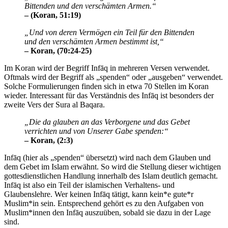
Bittenden und den verschämten Armen.“
– (Koran, 51:19)
„Und von deren Vermögen ein Teil für den Bittenden
und den verschämten Armen bestimmt ist,“
– Koran, (70:24-25)
Im Koran wird der Begriff Infāq in mehreren Versen verwendet.
Oftmals wird der Begriff als „spenden“ oder „ausgeben“ verwendet.
Solche Formulierungen finden sich in etwa 70 Stellen im Koran
wieder. Interessant für das Verständnis des Infāq ist besonders der
zweite Vers der Sura al Baqara.
„Die da glauben an das Verborgene und das Gebet
verrichten und von Unserer Gabe spenden:“
– Koran, (2:3)
Infāq (hier als „spenden“ übersetzt) wird nach dem Glauben und
dem Gebet im Islam erwähnt. So wird die Stellung dieser wichtigen
gottesdienstlichen Handlung innerhalb des Islam deutlich gemacht.
Infāq ist also ein Teil der islamischen Verhaltens- und
Glaubenslehre. Wer keinen Infāq tätigt, kann kein*e gute*r
Muslim*in sein. Entsprechend gehört es zu den Aufgaben von
Muslim*innen den Infāq auszuüben, sobald sie dazu in der Lage
sind.