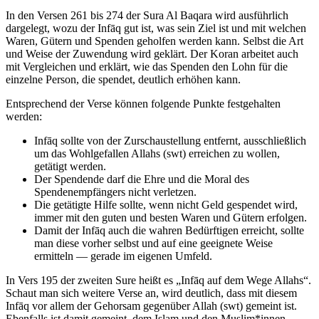
In den Versen 261 bis 274 der Sura Al Baqara wird ausführlich
dargelegt, wozu der Infāq gut ist, was sein Ziel ist und mit welchen
Waren, Gütern und Spenden geholfen werden kann. Selbst die Art
und Weise der Zuwendung wird geklärt. Der Koran arbeitet auch
mit Vergleichen und erklärt, wie das Spenden den Lohn für die
einzelne Person, die spendet, deutlich erhöhen kann.
Entsprechend der Verse können folgende Punkte festgehalten
werden:
Infāq sollte von der Zurschaustellung entfernt, ausschließlich
um das Wohlgefallen Allahs (swt) erreichen zu wollen,
getätigt werden.
Der Spendende darf die Ehre und die Moral des
Spendenempfängers nicht verletzen.
Die getätigte Hilfe sollte, wenn nicht Geld gespendet wird,
immer mit den guten und besten Waren und Gütern erfolgen.
Damit der Infāq auch die wahren Bedürftigen erreicht, sollte
man diese vorher selbst und auf eine geeignete Weise
ermitteln — gerade im eigenen Umfeld.
In Vers 195 der zweiten Sure heißt es „Infāq auf dem Wege Allahs“.
Schaut man sich weitere Verse an, wird deutlich, dass mit diesem
Infāq vor allem der Gehorsam gegenüber Allah (swt) gemeint ist.
Ebenfalls ist damit gemeint, dem Islam und den Muslim*innen