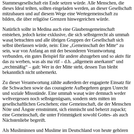
Stammesgesellschaft ein Ende setzen würde. Alle Menschen, die
dieses Ideal teilten, sollten eingeladen werden, an dieser Gesellschaft
mitzubauen und auf diesem Wege eine Wertegemeinschaft zu
bilden, die über religiöse Grenzen hinwegreichen würde.
Natürlich sollte in Medina auch eine Glaubensgemeinschaft
entstehen, jedoch keine exklusive, die sich selbstgerecht als ummah
wasaṭ betrachten und alle übrigen Gruppen der Gesellschaft sich
selbst überlassen würde, nein: Eine „Gemeinschaft der Mitte“ zu
sein, war von Anfang an mit der besonderen Verantwortung
verbunden, ein gutes Beispiel für andere abzugeben und so aktiv für
das zu werben, was als maʿrūf – d.h. „allgemein anerkannt“ und
„rechtmäßig“ – galt: Wer in der Mitte steht, dessen Tun bleibt
bekanntlich nicht unbemerkt.
Zu dieser Verantwortung zählte außerdem der engagierte Einsatz für
die Schwachen sowie das couragierte Aufbegehren gegen Unrecht
und soziale Missstände. Eine ummah wasaṭ wäre demnach weder
weltvergessen noch selbstgenügsam, sondern stets mitten im
gesellschaftlichen Geschehen; eine Gemeinschaft, die der Menschen
Nöte und Ängste ernstnimmt, sich einmischt und beherzt zupackt;
eine Gemeinschaft, die unter Frömmigkeit sowohl Gottes- als auch
Nächstenliebe begreift.
Als Musliminnen und Muslime im Deutschland von heute gehören