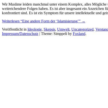
Wir Muslime leiden manchmal unter einem Komplex, alles Mögliche unb
weitreichendere Folgen haben. Es ist aber insgesamt ein Anzeichen fü
konfrontiert sind. Es ist ein Symptom für unsere intellektuelle und 
Weiterlesen
“Eine andere Form der ‘Islamisierung’”
→
Veröffentlicht in
Ideologie
,
Skepsis
,
Umwelt
,
Uncategorized
,
Verstan
Impressum/Datenschutz
|
Theme: Simppeli by
Foxland
.