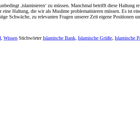
edingt ‚islamisieren‘ zu müssen. Manchmal betrifft diese Haltung rela
r eine Haltung, die wir als Muslime problematisieren müssen. Es ist e
geistige Schwäche, zu relevanten Fragen unserer Zeit eigene Positionen 
d
,
Wissen
Stichwörter
Islamische Bank
,
Islamische Grüße
,
Islamische P