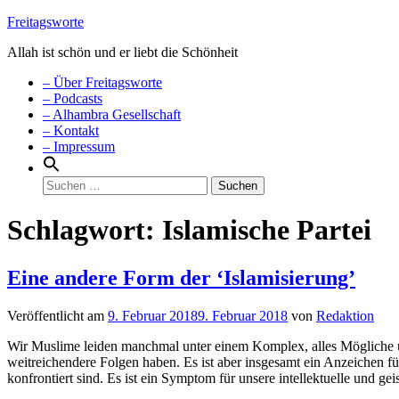
Weiter
Freitagsworte
zum
Allah ist schön und er liebt die Schönheit
Inhalt
Menü
– Über Freitagsworte
– Podcasts
– Alhambra Gesellschaft
– Kontakt
– Impressum
Suchen
nach:
Schlagwort:
Islamische Partei
Eine andere Form der ‘Islamisierung’
Veröffentlicht am
9. Februar 2018
9. Februar 2018
von
Redaktion
Wir Muslime leiden manchmal unter einem Komplex, alles Mögliche unb
weitreichendere Folgen haben. Es ist aber insgesamt ein Anzeichen fü
konfrontiert sind. Es ist ein Symptom für unsere intellektuelle und 