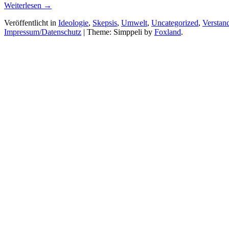
“Eine
Weiterlesen
→
andere
Veröffentlicht in
Ideologie
,
Skepsis
,
Umwelt
,
Uncategorized
,
Verstan
Form
Impressum/Datenschutz
|
Theme: Simppeli by
Foxland
.
der
‘Islamisierung’”