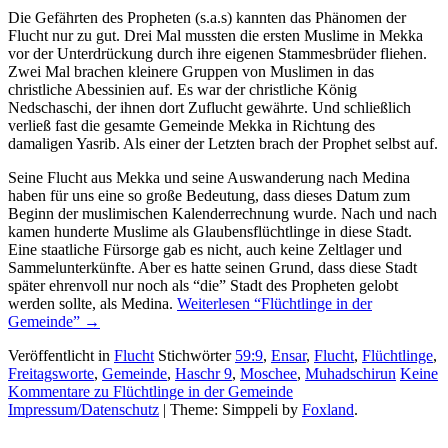
Die Gefährten des Propheten (s.a.s) kannten das Phänomen der
Flucht nur zu gut. Drei Mal mussten die ersten Muslime in Mekka
vor der Unterdrückung durch ihre eigenen Stammesbrüder fliehen.
Zwei Mal brachen kleinere Gruppen von Muslimen in das
christliche Abessinien auf. Es war der christliche König
Nedschaschi, der ihnen dort Zuflucht gewährte. Und schließlich
verließ fast die gesamte Gemeinde Mekka in Richtung des
damaligen Yasrib. Als einer der Letzten brach der Prophet selbst auf.
Seine Flucht aus Mekka und seine Auswanderung nach Medina
haben für uns eine so große Bedeutung, dass dieses Datum zum
Beginn der muslimischen Kalenderrechnung wurde. Nach und nach
kamen hunderte Muslime als Glaubensflüchtlinge in diese Stadt.
Eine staatliche Fürsorge gab es nicht, auch keine Zeltlager und
Sammelunterkünfte. Aber es hatte seinen Grund, dass diese Stadt
später ehrenvoll nur noch als “die” Stadt des Propheten gelobt
werden sollte, als Medina.
Weiterlesen
“Flüchtlinge in der
Gemeinde”
→
Veröffentlicht in
Flucht
Stichwörter
59:9
,
Ensar
,
Flucht
,
Flüchtlinge
,
Freitagsworte
,
Gemeinde
,
Haschr 9
,
Moschee
,
Muhadschirun
Keine
Kommentare
zu Flüchtlinge in der Gemeinde
Impressum/Datenschutz
|
Theme: Simppeli by
Foxland
.