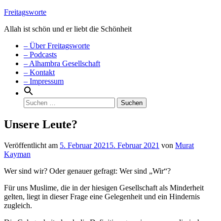
Weiter
Freitagsworte
zum
Allah ist schön und er liebt die Schönheit
Inhalt
Menü
– Über Freitagsworte
– Podcasts
– Alhambra Gesellschaft
– Kontakt
– Impressum
Suchen
nach:
Unsere Leute?
Veröffentlicht am
5. Februar 2021
5. Februar 2021
von
Murat
Kayman
Wer sind wir? Oder genauer gefragt: Wer sind „Wir“?
Für uns Muslime, die in der hiesigen Gesellschaft als Minderheit
gelten, liegt in dieser Frage eine Gelegenheit und ein Hindernis
zugleich.