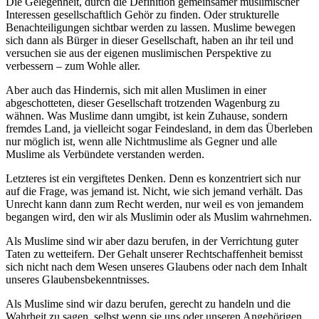
Die Gelegenheit, durch die Definition gemeinsamer muslimischer
Interessen gesellschaftlich Gehör zu finden. Oder strukturelle
Benachteiligungen sichtbar werden zu lassen. Muslime bewegen
sich dann als Bürger in dieser Gesellschaft, haben an ihr teil und
versuchen sie aus der eigenen muslimischen Perspektive zu
verbessern – zum Wohle aller.
Aber auch das Hindernis, sich mit allen Muslimen in einer
abgeschotteten, dieser Gesellschaft trotzenden Wagenburg zu
wähnen. Was Muslime dann umgibt, ist kein Zuhause, sondern
fremdes Land, ja vielleicht sogar Feindesland, in dem das Überleben
nur möglich ist, wenn alle Nichtmuslime als Gegner und alle
Muslime als Verbündete verstanden werden.
Letzteres ist ein vergiftetes Denken. Denn es konzentriert sich nur
auf die Frage, was jemand ist. Nicht, wie sich jemand verhält. Das
Unrecht kann dann zum Recht werden, nur weil es von jemandem
begangen wird, den wir als Muslimin oder als Muslim wahrnehmen.
Als Muslime sind wir aber dazu berufen, in der Verrichtung guter
Taten zu wetteifern. Der Gehalt unserer Rechtschaffenheit bemisst
sich nicht nach dem Wesen unseres Glaubens oder nach dem Inhalt
unseres Glaubensbekenntnisses.
Als Muslime sind wir dazu berufen, gerecht zu handeln und die
Wahrheit zu sagen, selbst wenn sie uns oder unseren Angehörigen