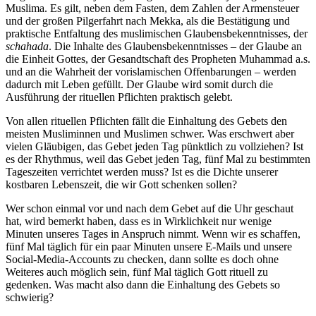
Muslima. Es gilt, neben dem Fasten, dem Zahlen der Armensteuer
und der großen Pilgerfahrt nach Mekka, als die Bestätigung und
praktische Entfaltung des muslimischen Glaubensbekenntnisses, der
schahada
. Die Inhalte des Glaubensbekenntnisses – der Glaube an
die Einheit Gottes, der Gesandtschaft des Propheten Muhammad a.s.
und an die Wahrheit der vorislamischen Offenbarungen – werden
dadurch mit Leben gefüllt. Der Glaube wird somit durch die
Ausführung der rituellen Pflichten praktisch gelebt.
Von allen rituellen Pflichten fällt die Einhaltung des Gebets den
meisten Musliminnen und Muslimen schwer. Was erschwert aber
vielen Gläubigen, das Gebet jeden Tag pünktlich zu vollziehen? Ist
es der Rhythmus, weil das Gebet jeden Tag, fünf Mal zu bestimmten
Tageszeiten verrichtet werden muss? Ist es die Dichte unserer
kostbaren Lebenszeit, die wir Gott schenken sollen?
Wer schon einmal vor und nach dem Gebet auf die Uhr geschaut
hat, wird bemerkt haben, dass es in Wirklichkeit nur wenige
Minuten unseres Tages in Anspruch nimmt. Wenn wir es schaffen,
fünf Mal täglich für ein paar Minuten unsere E-Mails und unsere
Social-Media-Accounts zu checken, dann sollte es doch ohne
Weiteres auch möglich sein, fünf Mal täglich Gott rituell zu
gedenken. Was macht also dann die Einhaltung des Gebets so
schwierig?