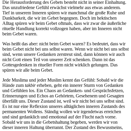
Die Herausforderung des Gebets besteht nicht in seiner Einhaltung.
Das unzufriedene Gefühl erwächst vielmehr aus etwas anderem.
Tief in unserem Inneren spüren wir manchmal die große Ruhe und
Dankbarkeit, die wir im Gebet begegnen. Doch im hektischen
Alltag spüren wir beim Gebet oftmals, dass wir zwar die äußerliche
rituelle Handlung korrekt vollzogen haben, aber im Inneren nicht
beim Gebet waren.
Was heißt das aber: nicht beim Gebet waren? Es bedeutet, dass wir
beim Gebet nicht bei uns selbst waren. Wenn wir nicht bei uns selbst
sind, wenn unsere Gedanken zerstreut sind, dann können wir auch
nicht Gott einen Teil von unserer Zeit schenken. Dann ist das
Gottesgedenken in ritueller Form nicht wirklich gelungen. Das
spüren wir alle beim Gebet.
Jede Muslima und jeder Muslim kennt das Gefühl: Sobald wir die
Hände zum
takbir
erheben, geht ein innerer Sturm von Gedanken
und Gefühlen los. Ein Chaos an Gedanken- und Gesprächsfetzen,
Erinnerungen und Echos an Gehörtem, Gesehenem und Gesagten
überfällt uns. Dieser Zustand ist, weil wir nicht bei uns selbst sind.
Es ist nur eine Reflexion unseres alltäglichen inneren Zustands des
permanenten Wollens. Ständig wollen wir irgendetwas erreichen
und sind gedanklich und emotional auf der Flucht nach vorne.
Sobald wir uns in die Gebetshaltung begeben, werden wir von
dieser inneren Haltung überrannt. Der Zustand des Bewusstseins,