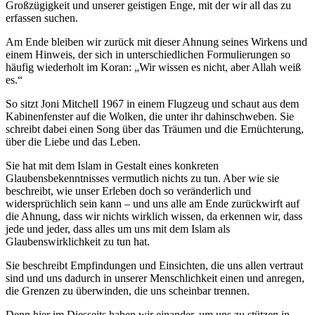
Großzügigkeit und unserer geistigen Enge, mit der wir all das zu
erfassen suchen.
Am Ende bleiben wir zurück mit dieser Ahnung seines Wirkens und
einem Hinweis, der sich in unterschiedlichen Formulierungen so
häufig wiederholt im Koran: „Wir wissen es nicht, aber Allah weiß
es.“
So sitzt Joni Mitchell 1967 in einem Flugzeug und schaut aus dem
Kabinenfenster auf die Wolken, die unter ihr dahinschweben. Sie
schreibt dabei einen Song über das Träumen und die Ernüchterung,
über die Liebe und das Leben.
Sie hat mit dem Islam in Gestalt eines konkreten
Glaubensbekenntnisses vermutlich nichts zu tun. Aber wie sie
beschreibt, wie unser Erleben doch so veränderlich und
widersprüchlich sein kann – und uns alle am Ende zurückwirft auf
die Ahnung, dass wir nichts wirklich wissen, da erkennen wir, dass
jede und jeder, dass alles um uns mit dem Islam als
Glaubenswirklichkeit zu tun hat.
Sie beschreibt Empfindungen und Einsichten, die uns allen vertraut
sind und uns dadurch in unserer Menschlichkeit einen und anregen,
die Grenzen zu überwinden, die uns scheinbar trennen.
Denn hier im Diesseits haben wir einander, um uns zu stützen in