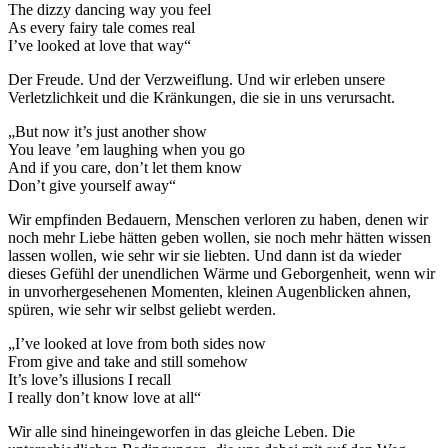
The dizzy dancing way you feel
As every fairy tale comes real
I’ve looked at love that way“
Der Freude. Und der Verzweiflung. Und wir erleben unsere
Verletzlichkeit und die Kränkungen, die sie in uns verursacht.
„But now it’s just another show
You leave ’em laughing when you go
And if you care, don’t let them know
Don’t give yourself away“
Wir empfinden Bedauern, Menschen verloren zu haben, denen wir
noch mehr Liebe hätten geben wollen, sie noch mehr hätten wissen
lassen wollen, wie sehr wir sie liebten. Und dann ist da wieder
dieses Gefühl der unendlichen Wärme und Geborgenheit, wenn wir
in unvorhergesehenen Momenten, kleinen Augenblicken ahnen,
spüren, wie sehr wir selbst geliebt werden.
„I’ve looked at love from both sides now
From give and take and still somehow
It’s love’s illusions I recall
I really don’t know love at all“
Wir alle sind hineingeworfen in das gleiche Leben. Die