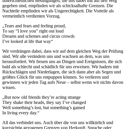
unterschiedlichen Bedingungen, die uns dabei mit auf den Weg
gegeben sind, empfinden wir als schicksalhafte Grenzen. Die
Nachteile empfinden wir als Ungerechtigkeit. Die Vorteile als
vermeintlich verdienten Vorzug.
„Tears and fears and feeling proud,
To say “I love you” right out loud
Dreams and schemes and circus crowds
I’ve looked at life that way“
Wir verdrängen dabei, dass wir auf dem gleichen Weg der Prüfung
sind. Wir alle verändern uns und wachsen an dem, was uns
herausfordert. Wir freuen uns an Dingen und Ereignissen, die sich
bald als schlecht und schädlich für uns erweisen. Wir hadern mit
Rückschlägen und Niederlagen, die sich dann aber als Segen und
größtes Glück für uns entpuppen können. So verlieren und
gewinnen wir jeden Tag aufs Neue – selbst wenn wir nichts davon
wissen.
„But now old friends they’re acting strange
They shake their heads, they say I’ve changed
Well something’s lost, but something’s gained
In living every day.“
All das verbindet uns. Auch über die von uns willkürlich und
kurzsichtig gezogenen Grenzen von Herkunft, Sprache oder