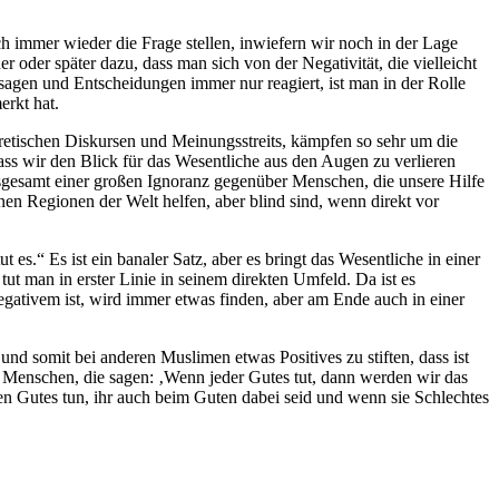
h immer wieder die Frage stellen, inwiefern wir noch in der Lage
r oder später dazu, dass man sich von der Negativität, die vielleicht
sagen und Entscheidungen immer nur reagiert, ist man in der Rolle
erkt hat.
eoretischen Diskursen und Meinungsstreits, kämpfen so sehr um die
ass wir den Blick für das Wesentliche aus den Augen zu verlieren
nsgesamt einer großen Ignoranz gegenüber Menschen, die unsere Hilfe
n Regionen der Welt helfen, aber blind sind, wenn direkt vor
es.“ Es ist ein banaler Satz, aber es bringt das Wesentliche in einer
t man in erster Linie in seinem direkten Umfeld. Da ist es
egativem ist, wird immer etwas finden, aber am Ende auch in einer
nd somit bei anderen Muslimen etwas Positives zu stiften, dass ist
Menschen, die sagen: ‚Wenn jeder Gutes tut, dann werden wir das
en Gutes tun, ihr auch beim Guten dabei seid und wenn sie Schlechtes