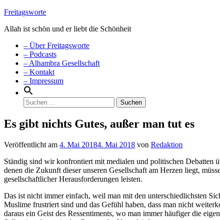
Weiter
Freitagsworte
zum
Allah ist schön und er liebt die Schönheit
Inhalt
Menü
– Über Freitagsworte
– Podcasts
– Alhambra Gesellschaft
– Kontakt
– Impressum
Suchen
nach:
Es gibt nichts Gutes, außer man tut es
Veröffentlicht am
4. Mai 2018
4. Mai 2018
von
Redaktion
Ständig sind wir konfrontiert mit medialen und politischen Debatten 
denen die Zukunft dieser unseren Gesellschaft am Herzen liegt, müss
gesellschaftlicher Herausforderungen leisten.
Das ist nicht immer einfach, weil man mit den unterschiedlichsten Si
Muslime frustriert sind und das Gefühl haben, dass man nicht weiterk
daraus ein Geist des Ressentiments, wo man immer häufiger die eigen