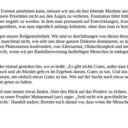
ile Formen annehmen kann, müssen wir uns als hier lebende Muslime auc
ere Prioritäten nicht aus den Augen zu verlieren. Frustration führt frühe
selber negativ zu werden. In dem man permanent auf Entwicklungen, Aus
nübers, was man eigentlich anfangs kritisierte, ohne dass man es bem
digen unsere Religionsfreiheit. Wir sind so durchdrungen von diesen th
n manchmal nicht, wie sehr uns diese ganzen Diskurse dominieren, so d
chen Phänomenen konfrontiert, von Altersarmut, Obdachlosigkeit und i
echt, wenn wir per Banküberweisung bedürftigen Menschen in entlegene
 einmal gestoßen bin, wo es heißt: „Es gibt nichts Gutes, außer man tut 
ch und als Muslim geht es im Ergebnis darum, Gutes zu tun. Und das tu
lassen, um einfach etwas Gutes zu tun. Wer auf der Suche nach etwas n
em getan zu haben.
d man immer etwas finden. Aber den Blick auf das Positive zu richten, u
on unser Prophet Muhammad (sav) sagte: „Seid nicht wie gewöhnliche 
echt.‘
Handelt anders: Bereitet euch darauf vor, dass wenn die Mensch