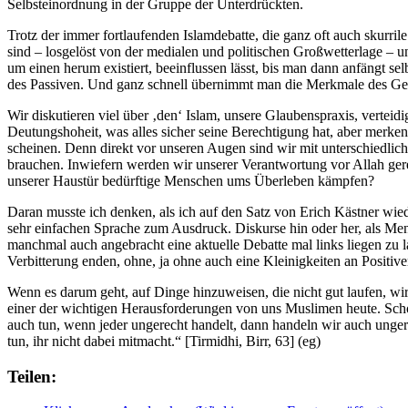
Selbsteinordnung in der Gruppe der Unterdrückten.
Trotz der immer fortlaufenden Islamdebatte, die ganz oft auch skurr
sind – losgelöst von der medialen und politischen Großwetterlage – uns
um einen herum existiert, beeinflussen lässt, bis man dann anfängt 
des Passiven. Und ganz schnell übernimmt man die Merkmale des Gege
Wir diskutieren viel über ‚den‘ Islam, unsere Glaubenspraxis, vertei
Deutungshoheit, was alles sicher seine Berechtigung hat, aber merke
scheinen. Denn direkt vor unseren Augen sind wir mit unterschiedli
brauchen. Inwiefern werden wir unserer Verantwortung vor Allah ger
unserer Haustür bedürftige Menschen ums Überleben kämpfen?
Daran musste ich denken, als ich auf den Satz von Erich Kästner wieder
sehr einfachen Sprache zum Ausdruck. Diskurse hin oder her, als Mens
manchmal auch angebracht eine aktuelle Debatte mal links liegen zu 
Verbitterung enden, ohne, ja ohne auch eine Kleinigkeiten an Positiv
Wenn es darum geht, auf Dinge hinzuweisen, die nicht gut laufen, wir
einer der wichtigen Herausforderungen von uns Muslimen heute. Sch
auch tun, wenn jeder ungerecht handelt, dann handeln wir auch unger
tun, ihr nicht dabei mitmacht.“ [Tirmidhi, Birr, 63] (eg)
Teilen: