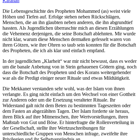
Karahan
Die Lebensgeschichte des Propheten Mohammed (as) weist viele
Höhen und Tiefen auf. Erfolge stehen neben Rückschlägen,
Menschen, die an ihn glaubten neben anderen, die ihn abgrundtief
hassten. Als Jugendlichen überraschte mich an diesen Erzählungen
die Vehemenz derjenigen, die seine Botschaft ablehnten. Mir wurde
nicht klar, warum diese Menschen dermaßen gefesselt waren von
ihren Götzen, wie ihre Ohren so taub sein konnten für die Botschaft
des Propheten, die ich als klar und einfach empfand.
In der jugendlichen „Klarheit“ war mir nicht bewusst, dass es weder
um die banale Anbetung von in Stein gehauenen Göttern ging, noch
dass die Botschaft des Propheten und des Korans weitergehender
war als die Predigt einiger neuer Rituale und etwas Mildtätigkeit.
Die Mekkaner verstanden sehr wohl, was der Islam von ihnen
verlangte. Es ging nicht einfach um den Wechsel von einer Gottheit
zur Anderen oder um die Ersetzung veralteter Rituale. Ihr
Widerstand galt nicht dem Beten zu bestimmten Tageszeiten oder
dem Fasten an abgezählten Tagen. Der Islam forderte sie heraus,
ihren Blick auf ihre Mitmenschen, ihre Wertvorstellungen, ihren
Maßstab von Gut und Böse. Er hinterfragte die Rollenverteilung in
der Gesellschaft, stellte ihre Wertzuschreibungen für
unterschiedliche Gruppen von Menschen infrage, zweifelte ihre
Privilegien und ihr Selbstverständnis an.