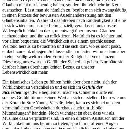
Glauben nicht nur lebendig halten, sondern ihn vielmehr im Kern
ausmachen. Lässt man sie nämlich zu, begibt man sich zwangsläufig
in einen Prozess der bewussten Auseinandersetzung mit den
Glaubensinhalten. Während das Streben nach Eindeutigkeit auf eine
in sich widerspruchsfreie Lehre abzielt, veranlassen uns unsere
Widersprüchlichkeiten dazu, unentwegt über unseren Glauben
nachzudenken und ihn zu reflektieren. Natürlich ist es leichter und
vor allem bequemer, die Wirklichkeit aus einem geschlossenen
Weltbild heraus zu betrachten und sie sich dort, wo es nicht passt,
einfach zurechtzubiegen. Schlussendlich müssten wir uns dann aber
in einer völlig weltfremden Form der Religiosität verschanzen.
Diese mag uns zwar ein Gefühl der Sicherheit geben. Nur hätte sie
darüber hinaus überhaupt keinen Bezug zu unserer
Lebenswirklichkeit mehr.
Ein islamisches Leben zu führen heißt aber eben nicht, sich der
Wirklichkeit zu verschließen und es sich im
Gefühl der
Sicherheit
irgendwie bequem zu machen. Ohnehin dürfte ein
solches Gefühl für uns keinen Wert an sich darstellen. Denn wie uns
der Koran in Sure Yunus, Vers 36, lehrt, kann es sich bei unseren
vermeintlichen Gewissheiten durchaus auch um „bloße
Mutmaßungen“ handeln. Noch wichtiger ist aber, dass wir als
Muslime dazu verpflichtet sind, in einen direkten Austausch mit der
Wirklichkeit um uns herum zu treten, sprich: mit offenen Augen
durch das Leben zu gehen sowie grundsätzlich eine dem Leben und