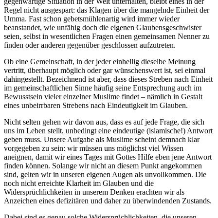
gegenwärtige Situation in der Welt unterhalten, bleibt eines in der
Regel nicht ausgespart: das Klagen über die mangelnde Einheit der
Umma. Fast schon gebetsmühlenartig wird immer wieder
beanstandet, wie unfähig doch die eigenen Glaubensgeschwister
seien, selbst in wesentlichen Fragen einen gemeinsamen Nenner zu
finden oder anderen gegenüber geschlossen aufzutreten.
Ob eine Gemeinschaft, in der jeder einhellig dieselbe Meinung
vertritt, überhaupt möglich oder gar wünschenswert ist, sei einmal
dahingestellt. Bezeichnend ist aber, dass dieses Streben nach Einheit
im gemeinschaftlichen Sinne häufig seine Entsprechung auch im
Bewusstsein vieler einzelner Muslime findet – nämlich in Gestalt
eines unbeirrbaren Strebens nach Eindeutigkeit im Glauben.
Nicht selten gehen wir davon aus, dass es auf jede Frage, die sich
uns im Leben stellt, unbedingt eine eindeutige (islamische!) Antwort
geben muss. Unsere Aufgabe als Muslime scheint demnach klar
vorgegeben zu sein: wir müssen uns möglichst viel Wissen
aneignen, damit wir eines Tages mit Gottes Hilfe eben jene Antwort
finden können. Solange wir nicht an diesem Punkt angekommen
sind, gelten wir in unseren eigenen Augen als unvollkommen. Die
noch nicht erreichte Klarheit im Glauben und die
Widersprüchlichkeiten in unserem Denken erachten wir als
Anzeichen eines defizitären und daher zu überwindenden Zustands.
Dabei sind es genau solche Widersprüchlichkeiten, die unseren