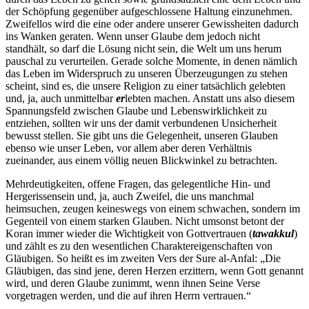
der Schöpfung gegenüber aufgeschlossene Haltung einzunehmen.
Zweifellos wird die eine oder andere unserer Gewissheiten dadurch
ins Wanken geraten. Wenn unser Glaube dem jedoch nicht
standhält, so darf die Lösung nicht sein, die Welt um uns herum
pauschal zu verurteilen. Gerade solche Momente, in denen nämlich
das Leben im Widerspruch zu unseren Überzeugungen zu stehen
scheint, sind es, die unsere Religion zu einer tatsächlich gelebten
und, ja, auch unmittelbar
er
lebten machen. Anstatt uns also diesem
Spannungsfeld zwischen Glaube und Lebenswirklichkeit zu
entziehen, sollten wir uns der damit verbundenen Unsicherheit
bewusst stellen. Sie gibt uns die Gelegenheit, unseren Glauben
ebenso wie unser Leben, vor allem aber deren Verhältnis
zueinander, aus einem völlig neuen Blickwinkel zu betrachten.
Mehrdeutigkeiten, offene Fragen, das gelegentliche Hin- und
Hergerissensein und, ja, auch Zweifel, die uns manchmal
heimsuchen, zeugen keineswegs von einem schwachen, sondern im
Gegenteil von einem starken Glauben. Nicht umsonst betont der
Koran immer wieder die Wichtigkeit von Gottvertrauen (
tawakkul
)
und zählt es zu den wesentlichen Charaktereigenschaften von
Gläubigen. So heißt es im zweiten Vers der Sure al-Anfal: „Die
Gläubigen, das sind jene, deren Herzen erzittern, wenn Gott genannt
wird, und deren Glaube zunimmt, wenn ihnen Seine Verse
vorgetragen werden, und die auf ihren Herrn vertrauen.“